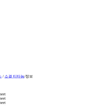
소
/
소결 티타늄
/
정보