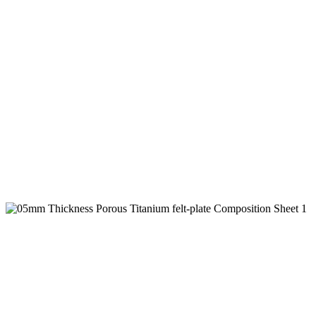
양극 전도도 최적화
섬유 펠트층은 촉매 코팅과의 계면 접촉을 최적화하고 전극-전해
산화-저항성 양극 성능
탄소- 기반 소재와 달리 모놀리식 티타늄 구조는 부식성 저하나
향상된 대중교통 역학
조밀하게 소결된 판과 섬유층 사이의 차등적 다공성은 기포 분리
기계적-열 안정성
확산-접착 인터페이스는 열 순환 중 박리를 방지하는 동시에 
표면 수정 준비