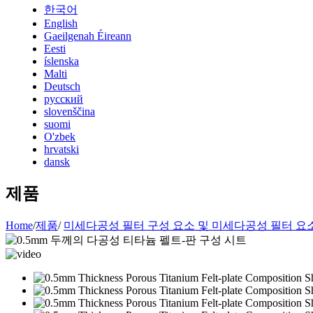
한국어
English
Gaeilgenah Éireann
Eesti
íslenska
Malti
Deutsch
русский
slovenščina
suomi
O'zbek
hrvatski
dansk
제품
Home
/
제품
/
미세다공성 필터 구성 요소 및 미세다공성 필터 요